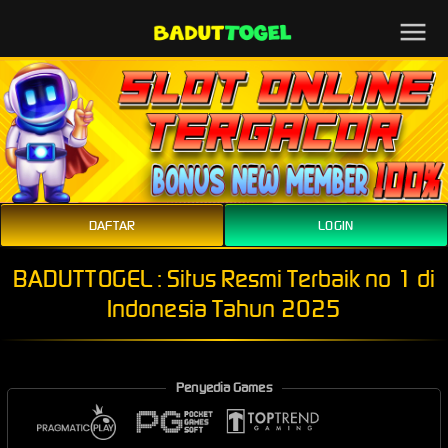
Beranda
Slots
Live Casino
Sports
Poker
DAFTAR
LOGIN
Arcade
BADUTTOGEL : Situs Resmi Terbaik no 1 di
Togel
Indonesia Tahun 2025
Fishing
Penyedia Games